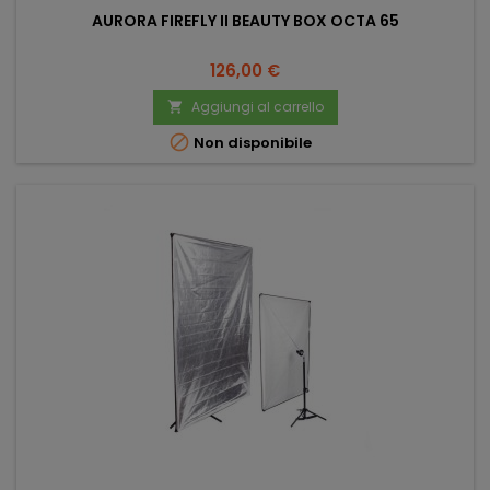
AURORA FIREFLY II BEAUTY BOX OCTA 65
Prezzo
126,00 €
Aggiungi al carrello


Non disponibile