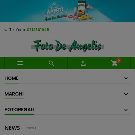
Telefono:
0712801945
0



shopping_cart
HOME
MARCHI
FOTOREGALI
NEWS
VIEW ALL