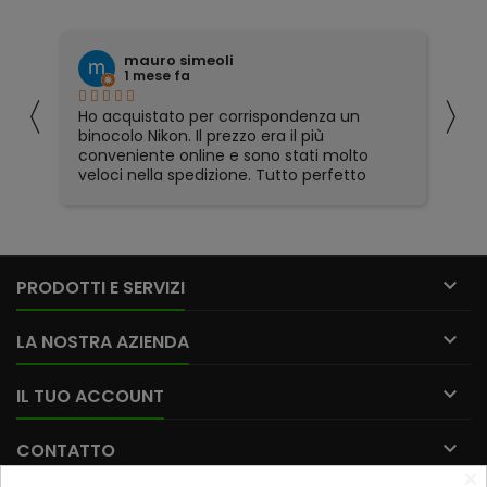
li
Fabio Mennella
1 mese fa
〈
〉
 corrispondenza un
Prima, durante e dopo la vendit
ezzo era il più
disponibilità eccellenti. Grazie a
 e sono stati molto
ione. Tutto perfetto

PRODOTTI E SERVIZI

LA NOSTRA AZIENDA

IL TUO ACCOUNT

CONTATTO
×