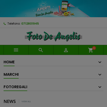
Telefono:
0712801945
0



shopping_cart
HOME
MARCHI
FOTOREGALI
NEWS
VIEW ALL