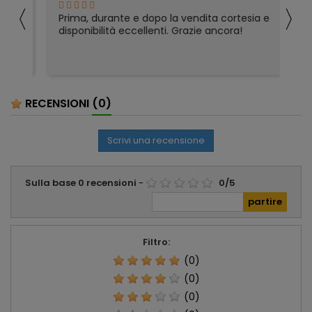
〈
〉
Prima, durante e dopo la vendita cortesia e
Ho
disponibilità eccellenti. Grazie ancora!
ri
so
pa
pa
ser
RECENSIONI
(0)
Scrivi una recensione
Sulla base
0
recensioni
-
0
/
5
Filtro:
(0)
(0)
(0)