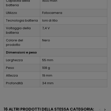
Capacità della
1600 mAh
batteria
Utilizzo
Fotocamera
Tecnologia batteria
Ioni di litio
Voltaggio della
7,4 V
batteria
Colore del
Nero
prodotto
Dimensioni e peso
Larghezza
55 mm
Peso
108 g
Altezza
19 mm
Profondità
34 mm
16 ALTRI PRODOTTI DELLA STESSA CATEGORIA:
<
>