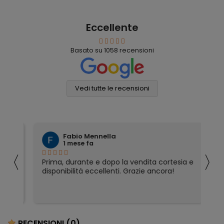
Eccellente
Basato su
1058
recensioni
Vedi tutte le recensioni
Fabio Mennella
1 mese fa
〈
〉
Prima, durante e dopo la vendita cortesia e
Ho
disponibilità eccellenti. Grazie ancora!
ri
so
pa
pa
ser
RECENSIONI
(0)