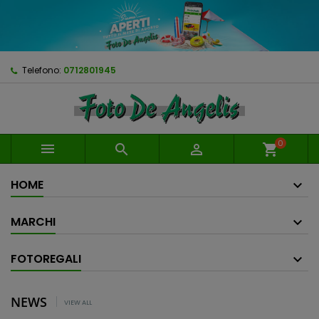
Telefono:
0712801945
0



shopping_cart
HOME
MARCHI
FOTOREGALI
NEWS
VIEW ALL