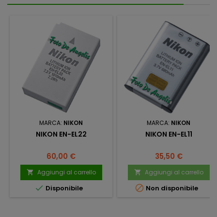
MARCA:
NIKON
MARCA:
NIKON
NIKON EN-EL22
NIKON EN-EL11
Prezzo
Prezzo
60,00 €
35,50 €
Aggiungi al carrello
Aggiungi al carrello




Disponibile
Non disponibile