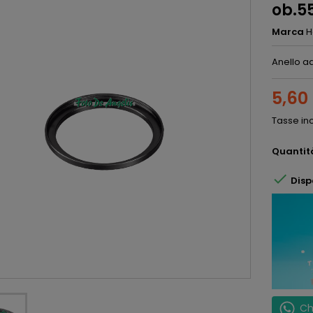
ob.55
Marca
H
Anello ad
5,60
Tasse in
Quantit

Disp
Ch