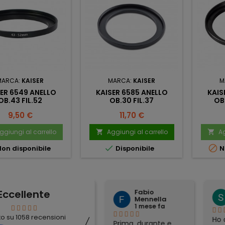
MARCA:
KAISER
MARCA:
KAISER
M
ER 6549 ANELLO
KAISER 6585 ANELLO
KAIS
OB.43 FIL.52
OB.30 FIL.37
OB
Prezzo
Prezzo
9,50 €
11,70 €
ggiungi al carrello
Aggiungi al carrello
Ag




on disponibile
Disponibile
N
Eccellente
Fabio
mauro simeoli
Mennella
1 mese fa
1 mese fa
〈
to su
1058
recensioni
Ho acquistato per
Ho ac
Prima, durante e