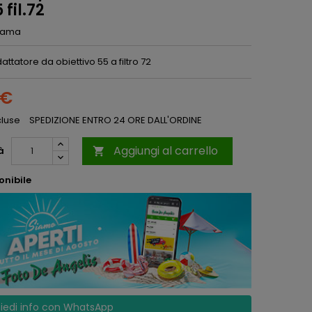
 fil.72
ama
attatore da obiettivo 55 a filtro 72
 €
cluse
SPEDIZIONE ENTRO 24 ORE DALL'ORDINE
Aggiungi al carrello
à

onibile
iedi info con WhatsApp