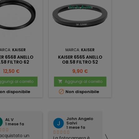
ARCA:
KAISER
MARCA:
KAISER
M
ER 6568 ANELLO
KAISER 6565 ANELLO
HAMA
.58 FILTRO 62
OB.58 FILTRO 52
ADAT
HASS
Prezzo
Prezzo
12,50 €
9,90 €
giungi al carrello
Aggiungi al carrello
Ag




on disponibile
Non disponibile
John Angelo
domen
AL V
Salvi
tattoli
1 mese fa
1 mese fa
1 mese 
〉
quistato un
La fotocamera è
preciso ed