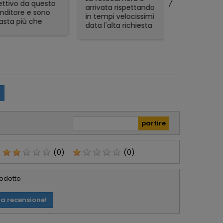
tivo da questo
arrivata rispettando
affidabile.
ditore e sono
in tempi velocissimi
ta più che
data l'alta richiesta
sfatta.
del prodotto e sono
zione veloce,
rimasto
mo packaging e
piacevolmente
t in regalo
sorpreso. Avevo già
icolarmente
acquistato in
zzati. Lo
passato da Foto De
glio, serio e
Angelis e si
abile.
confermano molto
affidabili e Seri.
(0)
(0)
rodotto
ua recensione!