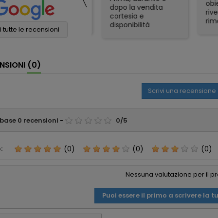
corrispondenza un
obiet
dopo la vendita
binocolo Nikon. Il
riven
cortesia e
prezzo era il più
rimas
disponibilità
conveniente online
soddi
 tutte le recensioni
eccellenti. Grazie
e sono stati molto
Spedi
ancora!
veloci nella
otti
spedizione. Tutto
gadge
NSIONI
(0)
perfetto
part
appre
consi
Scrivi una recensione
affid
 base
0
recensioni
-
0
/
5
:
(0)
(0)
(0)
Nessuna valutazione per il p
Puoi essere il primo a scrivere la t