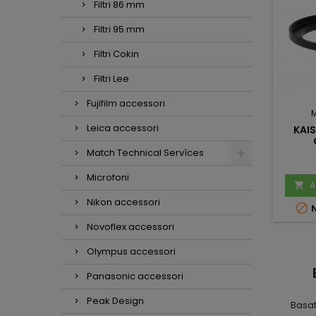
Filtri 86 mm
Filtri 95 mm
Filtri Cokin
Filtri Lee
Fujifilm accessori
Leica accessori
KAIS
Match Technical Servìces
Microfoni
A

Nikon accessori

N
Novoflex accessori
Olympus accessori
Mauro
Mario Massini
Panasonic accessori
Scalabrin
2 mesi fa
1 settimana fa
Peak Design
Basa
Ho molto
Tutto