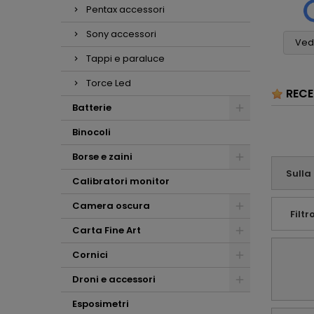
apprezzato la
Pentax accessori
. (
assolutamente
scrupolosità nella
6
perfetto! Non vedo
valutazione del mio
Sony accessori
cosa si potrebbe
usato e i consigli per
Vedi
pretendere di più,
l'acquisto della
Tappi e paraluce
grazie
nuova fotocamera
(con i relativi pregi e
Torce Led
RECE
difetti) . Mi ritengo
sinceramente
Batterie
soddisfatto e
tutelato dalla
Binocoli
consulenza che mi
avete offerto.
Borse e zaini
Affabilità e
Sulla
Calibratori monitor
professionalità ...
che altro !!!
Camera oscura
Filtro
Carta Fine Art
Cornici
Droni e accessori
Esposimetri