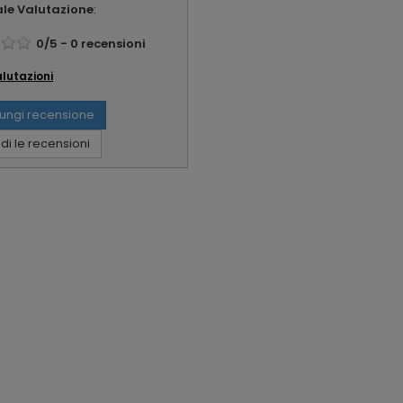
le Valutazione
:
0
/
5
-
0
recensioni
alutazioni
ungi recensione
i le recensioni