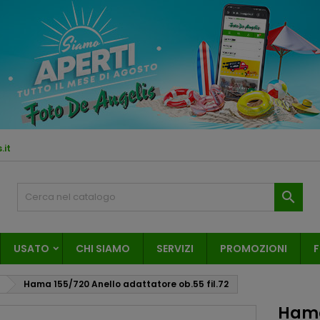
.it

USATO
CHI SIAMO
SERVIZI
PROMOZIONI
F
Hama 155/720 Anello adattatore ob.55 fil.72
Hama