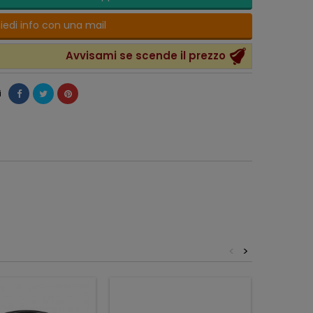
iedi info con una mail
Avvisami se scende il prezzo
i
<
>