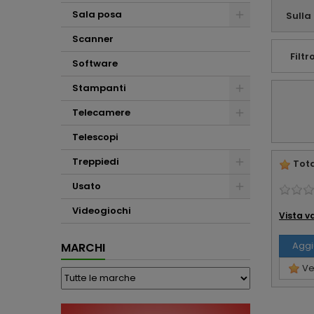
Affabilità e
Sala posa
Sulla
professionalità ...
che altro !!!
Scanner
Filtro
Software
Stampanti
Telecamere
Telescopi
Treppiedi
Tota
Usato
Videogiochi
Vista v
Aggi
MARCHI
Ved