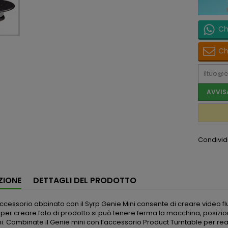
Ch
Ch
AVVIS
Condivid
ZIONE
DETTAGLI DEL PRODOTTO
cessorio abbinato con il Syrp Genie Mini consente di creare video flui
er creare foto di prodotto si può tenere ferma la macchina, posiziona
i. Combinate il Genie mini con l’accessorio Product Turntable per real