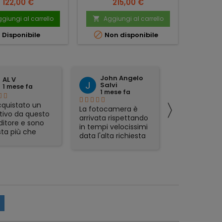
Prezzo
Prezzo
122,00 €
215,00 €
giungi al carrello
Aggiungi al carrello
Ag





Disponibile
Non disponibile
John Angelo
domen
AL V
Salvi
tattoli
1 mese fa
1 mese fa
1 mese 
〉
quistato un
La fotocamera è
preciso ed
tivo da questo
arrivata rispettando
affidabile.
ditore e sono
in tempi velocissimi
ta più che
data l'alta richiesta
sfatta.
del prodotto e sono
zione veloce,
rimasto
mo packaging e
piacevolmente
t in regalo
sorpreso. Avevo già
icolarmente
acquistato in
zzati. Lo
passato da Foto De
glio, serio e
Angelis e si
abile.
confermano molto
affidabili e Seri.