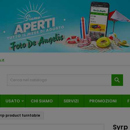
.it

USATO
CHI SIAMO
SERVIZI
PROMOZIONI
F
yrp product turntable
Syrp