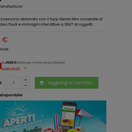
anufacturer
ccessorio abbinato con il Syrp Genie Mini consente di
deo fluidi e immagini interattive a 360° di oggetti.
8 €
cluse
da
21,05 €
/mese per 4 mesi senza interessi
scopri di più
Aggiungi al carrello
à

disponibile