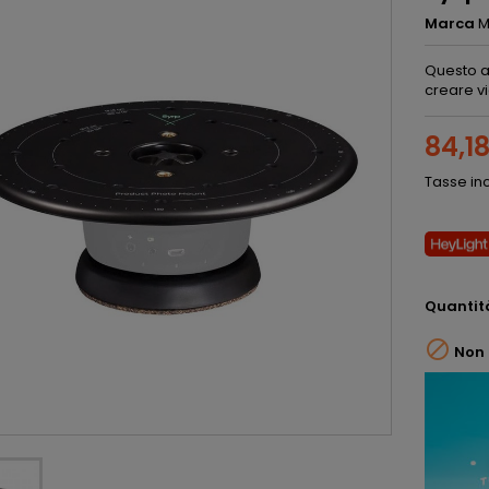
Marca
M
Questo a
creare vi
84,1
Tasse in
Quantit

Non 