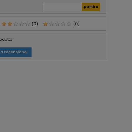
(0)
(0)
rodotto
ua recensione!