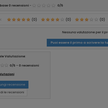
 base
0
recensioni
-
0
/
5
:
(0)
(0)
(0)
Nessuna valutazione per il p
Puoi essere il primo a scrivere la t
le Valutazione
:
0
/
5
-
0
recensioni
alutazioni
ungi recensione
i le recensioni