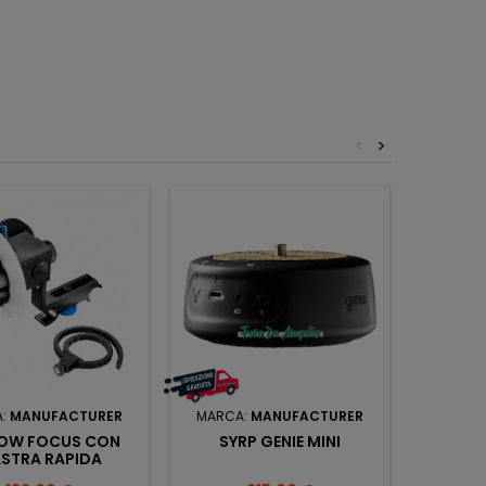
<
>
A:
MANUFACTURER
MARCA:
MANUFACTURER
M
OW FOCUS CON
SYRP GENIE MINI
ROLLEI 
ASTRA RAPIDA