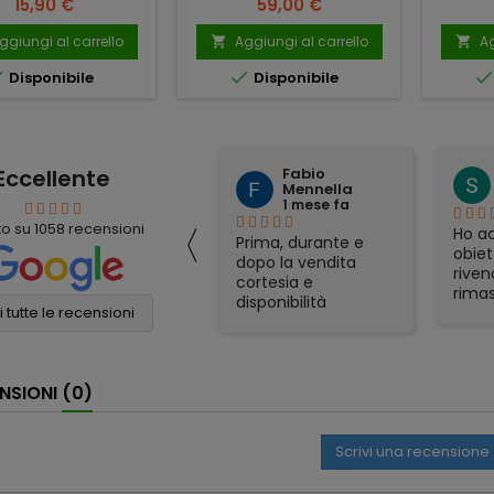
Prezzo
Prezzo
15,90 €
59,00 €
ggiungi al carrello
Aggiungi al carrello
Ag




Disponibile
Disponibile
Eccellente
Fabio
mauro simeoli
Mennella
1 mese fa
1 mese fa
〈
to su
1058
recensioni
Ho acquistato per
Ho ac
Prima, durante e
corrispondenza un
obiet
dopo la vendita
binocolo Nikon. Il
riven
cortesia e
prezzo era il più
rimas
disponibilità
conveniente online
soddi
 tutte le recensioni
eccellenti. Grazie
e sono stati molto
Spedi
ancora!
veloci nella
otti
spedizione. Tutto
gadge
NSIONI
(0)
perfetto
part
appre
consi
Scrivi una recensione
affid