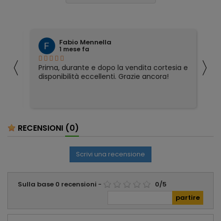
Fabio Mennella
1 mese fa
〈
〉
Prima, durante e dopo la vendita cortesia e
Ho
disponibilità eccellenti. Grazie ancora!
ri
so
pa
pa
ser
RECENSIONI
(0)
Scrivi una recensione
Sulla base
0
recensioni
-
0
/
5