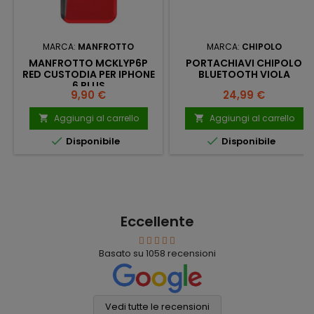
MARCA:
MANFROTTO
MARCA:
CHIPOLO
MANFROTTO MCKLYP6P
PORTACHIAVI CHIPOLO
RED CUSTODIA PER IPHONE
BLUETOOTH VIOLA
6 PLUS
Prezzo
Prezzo
9,90 €
24,99 €
Aggiungi al carrello
Aggiungi al carrello




Disponibile
Disponibile
Eccellente
Basato su
1058
recensioni
Vedi tutte le recensioni