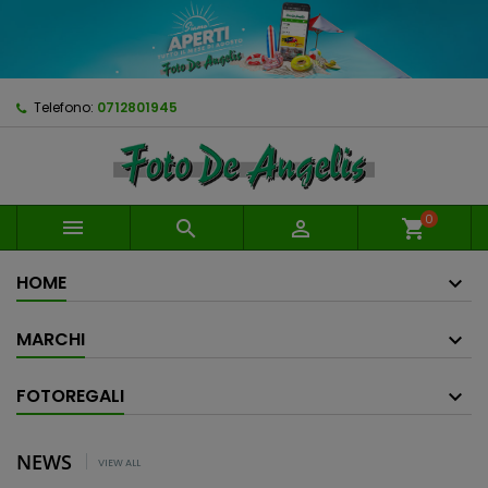
Telefono:
0712801945
0



shopping_cart
HOME
MARCHI
FOTOREGALI
NEWS
VIEW ALL