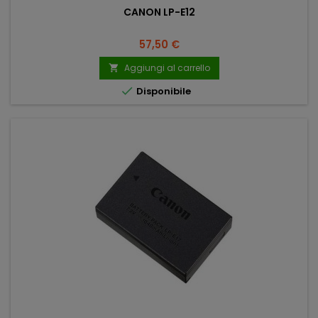
CANON LP-E12
Prezzo
57,50 €
Aggiungi al carrello


Disponibile