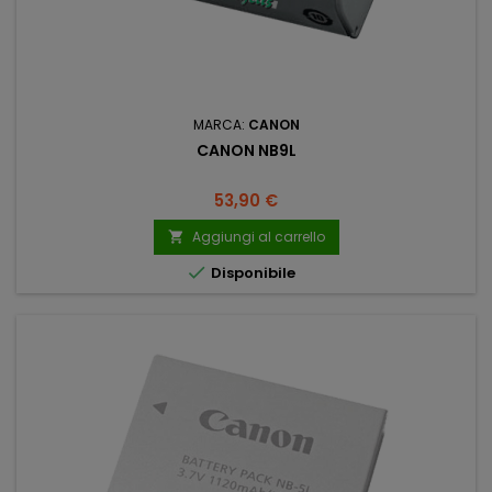
MARCA:
CANON
CANON NB9L
Prezzo
53,90 €
Aggiungi al carrello


Disponibile