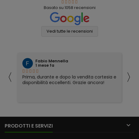
Basato su
1058
recensioni
Vedi tutte le recensioni
Fabio Mennella
1 mese fa
〈
〉
Prima, durante e dopo la vendita cortesia e
Ho
disponibilità eccellenti. Grazie ancora!
ri
so
pa
pa
ser

PRODOTTI E SERVIZI