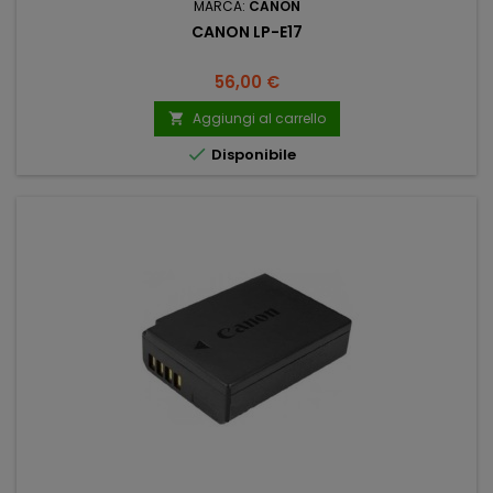
MARCA:
CANON
CANON LP-E17
Prezzo
56,00 €
Aggiungi al carrello


Disponibile