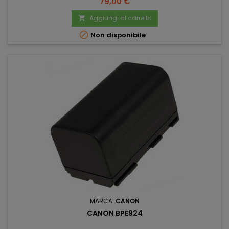
Prezzo
79,00 €
Aggiungi al carrello


Non disponibile
MARCA:
CANON
CANON BPE924