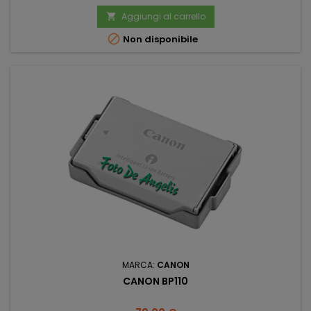
Aggiungi al carrello


Non disponibile
MARCA:
CANON
CANON BP110