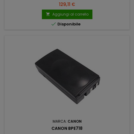
Prezzo
129,11 €
Aggiungi al carrello


Disponibile
MARCA:
CANON
CANON BPE718