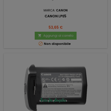
MARCA:
CANON
CANON LPE5
Prezzo
53,65 €
Aggiungi al carrello


Non disponibile