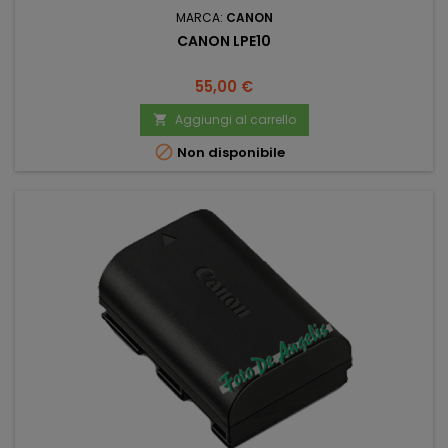
MARCA:
CANON
CANON LPE10
Prezzo
55,00 €
Aggiungi al carrello


Non disponibile