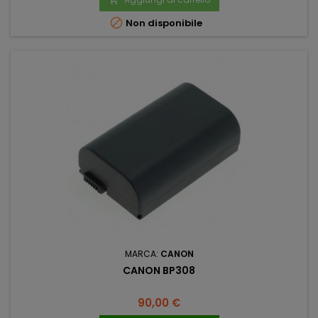

Non disponibile
MARCA:
CANON
CANON BP308
Prezzo
90,00 €