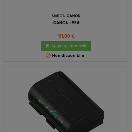
MARCA:
CANON
CANON LPE4
Prezzo
161,00 €
Aggiungi al carrello


Non disponibile