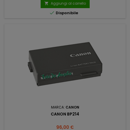
Aggiungi al carrello


Disponibile
MARCA:
CANON
CANON BP214
Prezzo
96,00 €