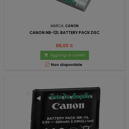
MARCA:
CANON
CANON NB-12L BATTERY PACK DSC
Prezzo
88,00 €
Aggiungi al carrello


Non disponibile