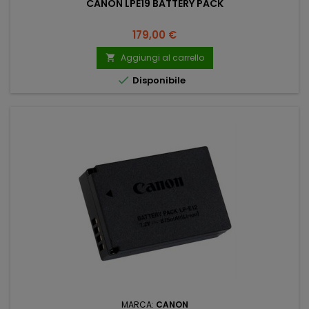
CANON LPE19 BATTERY PACK
Prezzo
179,00 €
Aggiungi al carrello


Disponibile
MARCA:
CANON