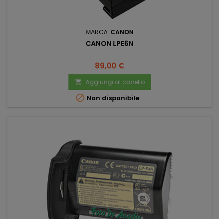
MARCA:
CANON
CANON LPE6N
Prezzo
89,00 €
Aggiungi al carrello


Non disponibile