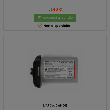
Prezzo
51,40 €
Aggiungi al carrello


Non disponibile
MARCA:
CANON