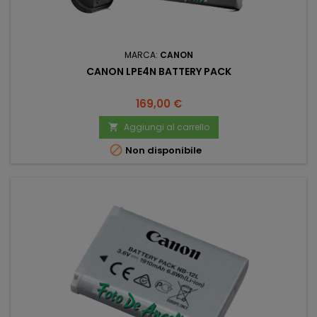
MARCA:
CANON
CANON LPE4N BATTERY PACK
Prezzo
169,00 €
Aggiungi al carrello


Non disponibile