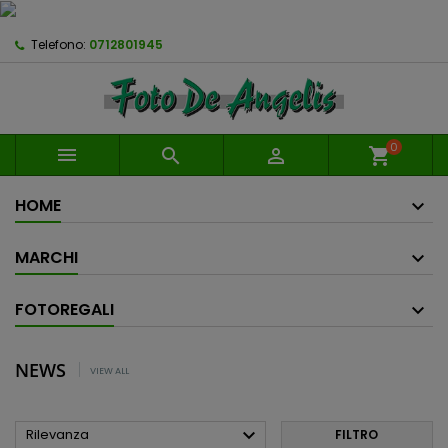
Telefono:
0712801945
0



shopping_cart
HOME
MARCHI
FOTOREGALI
NEWS
VIEW ALL

Rilevanza
FILTRO