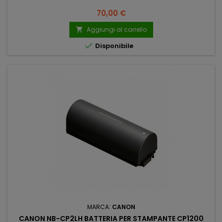
Prezzo
70,00 €
Aggiungi al carrello


Disponibile
MARCA:
CANON
CANON NB-CP2LH BATTERIA PER STAMPANTE CP1200