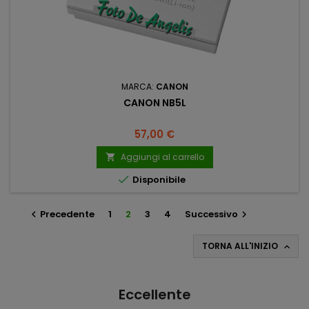
MARCA:
CANON
CANON NB5L
Prezzo
57,00 €
Aggiungi al carrello


Disponibile
Precedente
1
2
3
4
Successivo


TORNA ALL'INIZIO

Eccellente