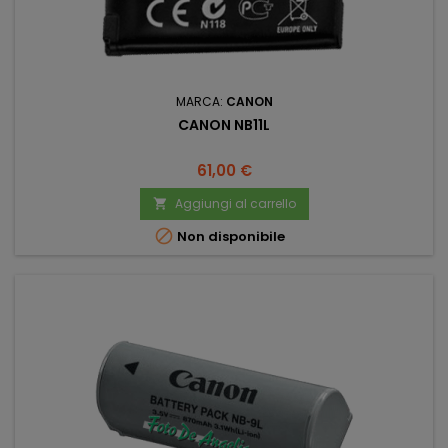
MARCA:
CANON
CANON NB11L
Prezzo
61,00 €
Aggiungi al carrello


Non disponibile