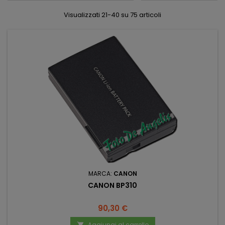
Visualizzati 21-40 su 75 articoli
MARCA:
CANON
CANON BP310
Prezzo
90,30 €
Aggiungi al carrello
