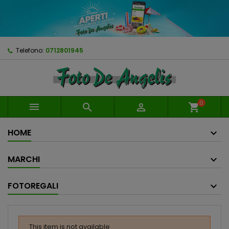
Telefono:
0712801945
0



shopping_cart
HOME
MARCHI
FOTOREGALI
This item is not available