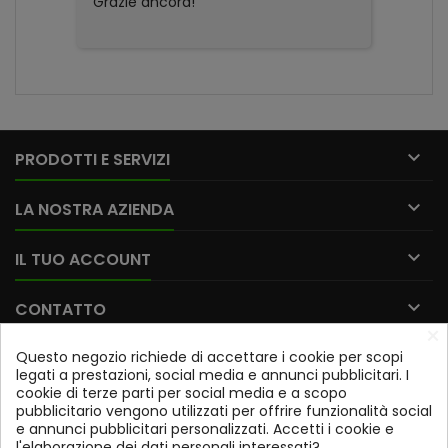
Grazie ancora!
soddi
utto
ottim
parti
consig

PRODOTTI E SERVIZI

LA NOSTRA AZIENDA

IL TUO ACCOUNT

CONTATTO
×
Questo negozio richiede di accettare i cookie per scopi
Iscriviti alla nostra newsletter
legati a prestazioni, social media e annunci pubblicitari. I
cookie di terze parti per social media e a scopo
OK
pubblicitario vengono utilizzati per offrire funzionalità social
e annunci pubblicitari personalizzati. Accetti i cookie e
Potrai annullare l'iscrizione in qualsiasi momento. A tale
l'elaborazione dei dati personali interessati?