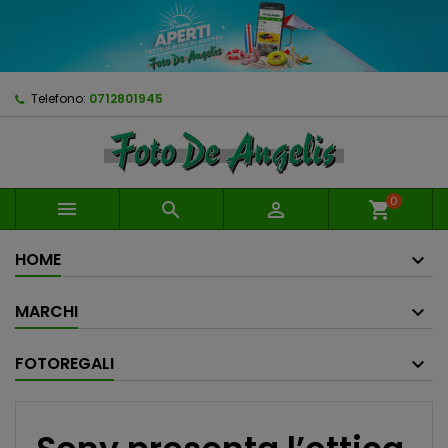
Telefono:
0712801945
0



shopping_cart
HOME
MARCHI
FOTOREGALI