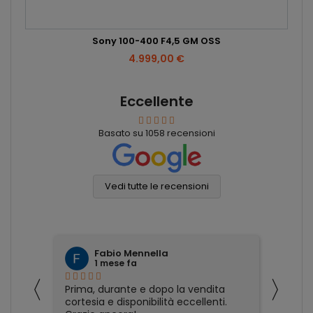
Sony 100-400 F4,5 GM OSS
4.999,00 €
Eccellente
Basato su
1058
recensioni
Vedi tutte le recensioni
Fabio Mennella
1 mese fa
〈
〉
nza un
Prima, durante e dopo la vendita
Ho ac
ù
cortesia e disponibilità eccellenti.
riven