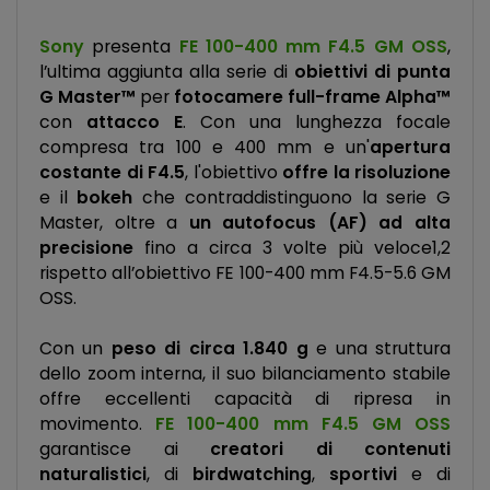
Sony
presenta
FE 100-400 mm F4.5 GM OSS
,
l’ultima aggiunta alla serie di
obiettivi di punta
G Master™
per
fotocamere full-frame Alpha™
con
attacco E
. Con una lunghezza focale
compresa tra 100 e 400 mm e un'
apertura
costante di F4.5
, l'obiettivo
offre la risoluzione
e il
bokeh
che contraddistinguono la serie G
Master, oltre a
un autofocus (AF) ad alta
precisione
fino a circa 3 volte più veloce1,2
rispetto all’obiettivo FE 100-400 mm F4.5-5.6 GM
OSS.
Con un
peso di circa 1.840 g
e una struttura
dello zoom interna, il suo bilanciamento stabile
offre eccellenti capacità di ripresa in
movimento.
FE 100-400 mm F4.5 GM OSS
garantisce ai
creatori di contenuti
naturalistici
, di
birdwatching
,
sportivi
e di