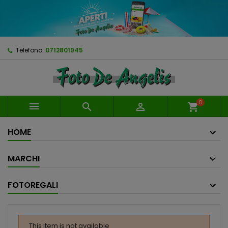
Telefono:
0712801945
0



shopping_cart
HOME
MARCHI
FOTOREGALI
This item is not available